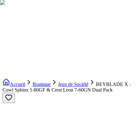
Livraison gratuite dès 200€ d'achat
Voir la boutique
→
Accueil
Nouveautés
Boutique
Licences
À propos
Contact
Evenement
FR
Accueil
Boutique
Jeux de Société
BEYBLADE X -
Cowl Sphinx 1-80GF & Crest Leon 7-60GN Dual Pack