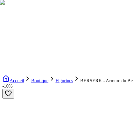
Livraison gratuite dès 200€ d'achat
Voir la boutique
→
Accueil
Nouveautés
Boutique
Licences
À propos
Contact
Evenement
FR
Accueil
Boutique
Figurines
BERSERK - Armure du Bers
-
10
%