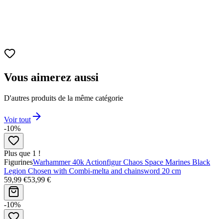
Matériau
Vinyle – finition soignée, durable et légère.
Design
Stylisation Funko avec détails fidèles à l’univers du film.
Boîte
Emballage scellé – chaque figurine est une surprise !
Vous aimerez aussi
D'autres produits de la même catégorie
Voir tout
-10%
Plus que 1 !
Figurines
Warhammer 40k Actionfigur Chaos Space Marines Black
Legion Chosen with Combi-melta and chainsword 20 cm
59,99 €
53,99 €
-10%