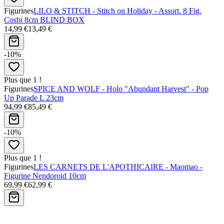
Figurines
LILO & STITCH - Stitch on Holiday - Assort. 8 Fig.
Cosbi 8cm BLIND BOX
14,99 €
13,49 €
-10%
Plus que 1 !
Figurines
SPICE AND WOLF - Holo "Abundant Harvest" - Pop
Up Parade L 23cm
94,99 €
85,49 €
-10%
Plus que 1 !
Figurines
LES CARNETS DE L'APOTHICAIRE - Maomao -
Figurine Nendoroid 10cm
69,99 €
62,99 €