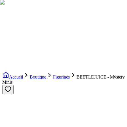
Livraison gratuite dès 200€ d'achat
Voir la boutique
→
Accueil
Nouveautés
Boutique
Licences
À propos
Contact
Evenement
FR
Accueil
Boutique
Figurines
BEETLEJUICE - Mystery
Minis