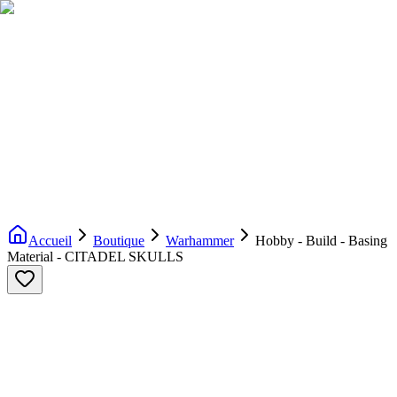
Livraison gratuite dès 200€ d'achat
Voir la boutique
→
Accueil
Nouveautés
Boutique
Licences
À propos
Contact
Evenement
FR
Accueil
Boutique
Warhammer
Hobby - Build - Basing
Material - CITADEL SKULLS