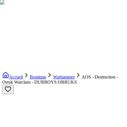
Livraison gratuite dès 200€ d'achat
Voir la boutique
→
Accueil
Nouveautés
Boutique
Licences
À propos
Contact
Evenement
FR
Accueil
Boutique
Warhammer
AOS - Destruction -
Orruk Warclans - DURBOYS ORRUKS