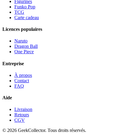
Figurines
Funko Pop
TCG
Carte cadeau
Licences populaires
Naruto
Dragon Ball
One Piece
Entreprise
À propos
Contact
FAQ
Aide
Livraison
Retours
CGV
© 2026 GeekCollector. Tous droits réservés.