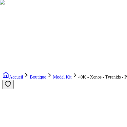
Livraison gratuite dès 200€ d'achat
Voir la boutique
→
Accueil
Nouveautés
Boutique
Licences
À propos
Contact
Evenement
FR
Accueil
Boutique
Model Kit
40K - Xenos - Tyranids -