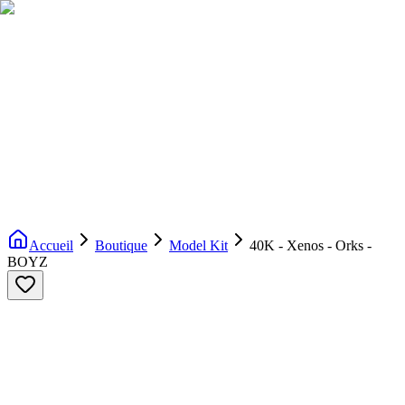
Livraison gratuite dès 200€ d'achat
Voir la boutique
→
Accueil
Nouveautés
Boutique
Licences
À propos
Contact
Evenement
FR
Accueil
Boutique
Model Kit
40K - Xenos - Orks -
BOYZ