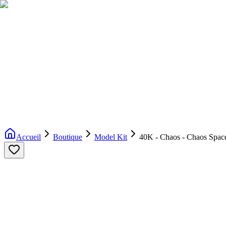
Livraison gratuite dès 200€ d'achat
Voir la boutique
→
Accueil
Nouveautés
Boutique
Licences
À propos
Contact
Evenement
FR
Accueil
Boutique
Model Kit
40K - Chaos - Chaos 